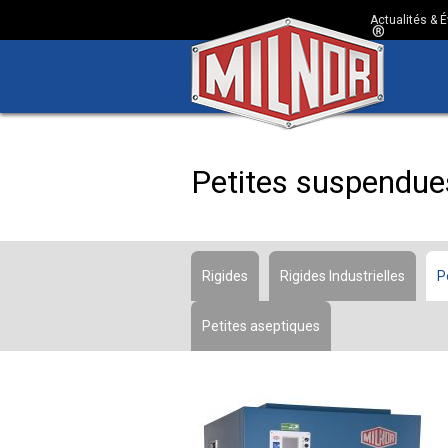
Actualités &
Petites suspendue
Rigides
Rigides Industrielles
P
Petites aseptiques