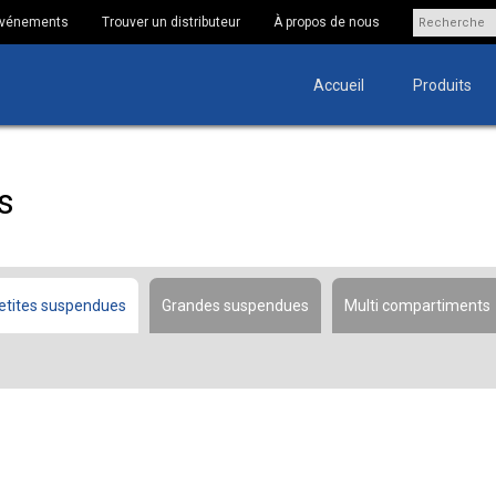
 Événements
Trouver un distributeur
À propos de nous
Accueil
Produits
s
etites suspendues
Grandes suspendues
Multi compartiments