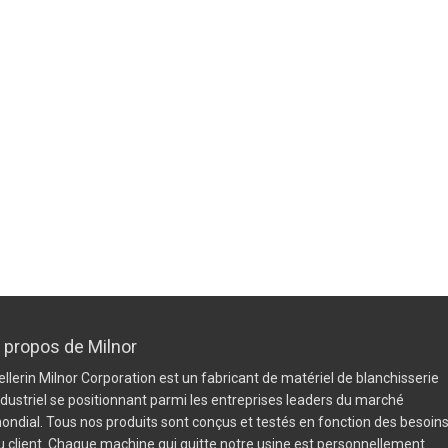
 propos de Milnor
ellerin Milnor Corporation est un fabricant de matériel de blanchisserie
ndustriel se positionnant parmi les entreprises leaders du marché
ondial. Tous nos produits sont conçus et testés en fonction des besoin
u client. Chaque machine qui quitte notre usine est personnellement