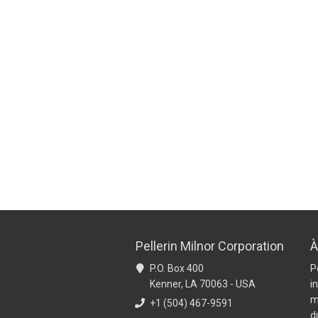
Pellerin Milnor Corporation
À
P.O. Box 400
P
Kenner, LA 70063 - USA
i
m
+1 (504) 467-9591
d